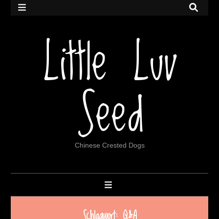
Little Luv
Seed
Chinese Crested Dogs
Schlagwort:
Q&A